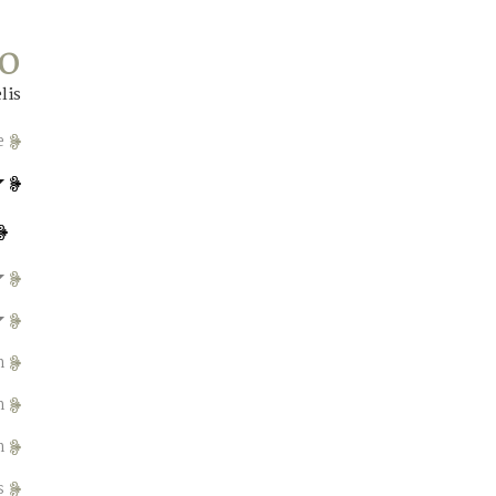
no
lis
e
n
m
n
s